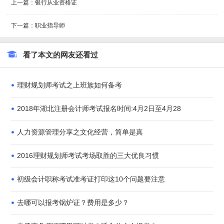
上一篇：银行从业资格证
才培养工作。其中培训合格并通过“中国电子商务师”职业水平考试者
可获得由工业和信息化部人才交流中心颁发的《工业和信息化领域急
下一篇：职业指导师
需紧缺人才证书》和中国电子商务协会颁发的《中国电子商务师职业
资格（水平）证书》。
看了本文的网友还看过
报考条件
1、认证电子商务师
适合零基础，或有一定基础但电子商务网络营销知识不全面，想进入
理财规划师考试之上班族如何备考
电子商务网络营销行业，或想进一步深造，系统全面地学习电子商务
网络营销知识、SEO、SEM、网盟等推广方法，熟练掌握各种网络
2018年湖北注册会计师考试报名时间:4月2日至4月28
营销手段，以此获得网络营销中高层主管等高薪职位，或网络营销高
新兼职项目的人士。学历不限。
人力资源管理分享之文化经营，简单是真
2、中国电子商务协会认证电子商务师。
符合中国电子商务协会考试大纲要求的人员均可报名。
2016理财规划师考试考场取胜的三大优良习惯
报考方法
初级会计职称考试准考证打印这10个问题要注意
中国电子商务协会认证电子商务师。
去哪可以报考锅炉证？费用是多少？
参加认证考试的考生可通过如下渠道进行报名：
（一）官网报名。考生可在中国电子商务协会中国电子商务师培训管