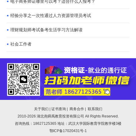
电子商务师证哪里可以考？适合什么人报考？
理中心官网中点击进入中国电子商务师公共服务平台进行注册和报
名。考生依据网站的提示步骤，填写相关报名信息、上传照片、选择
经验分享之一次性通过人力资源管理员考试
考试科目，完成报名流程。
（二）通过合作高校和合作培训机构报名。考生可在中国电子商务师
理财规划师考试备考生活学习方法解读
合作高校和合作培训机构的报名点进行报名，报名成功的考生可在中
国电子商务师公共服务平台中进行登录，查看报名信息。
社会工作者
中国电子商务协会中国电子商务师职业资格（水平）综合能力考试面
向电子商务从业者、准从业者，各级高校相关专业学生，从事电子商
务相关项目管理的各级政府、企事业单位工作人员和符合报考要求并
有志从事电子商务相关工作的社会人员。满足各级证书申办条件的学
员均可在“中国电子商务师网”或者在各地具有电子商务师培训资质的
培训学校报名参加考试。
考试题型
电子商务师考试分为理论知识考试和操作技能考核两部分，采用百分
关于我们
|
证书查询
|
商务合作
|
联系我们
制，两项成绩皆达到60分以上者为合格。其考试形式分为理论部分
2010-2026 湖北尧舜禹教育投资有限公司 All Rights Reserved.
和技能部分两个方面。理论考试部分以闭卷笔试或机考的方式进行，
咨询热线：
18627125365
地址：武汉大学国际教育学院教学楼3楼
技能考试部分以上机操作、方案设计或答辩等方式进行。理论考试的
鄂ICP备17020431号-1
题型分标准化和非标准化两种，当前的发展推广方向是前者，它一般