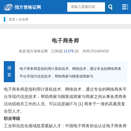
指方资格证网
瀵
艰
首页
>
企业类
埅
模拟真题
备考技巧
报名指南
证书样本
资讯快报
下载专区
电子商务师
教学培训环境
联系我们
关于我们
来源:指方资格证网
已阅读[
11376
]次
时间:2018/04/28
摘
电子商务师是指利用计算机技术、网络技术，通过专业的网络商务
收起
要
平台等现代信息技术，帮助商家与顾客或商家与
电子商务师是指利用计算机技术、网络技术，通过专业的网络商务平
台等现代信息技术，帮助商家与顾客或商家与商家之间从事各类商务
活动或相关工作的人员。可以说是融IT与 [1] 商务于一身的高素质复
合型人才。
职业等级
工业和信息化领域急需紧缺人才：中国电子商务协会认证电子商务师