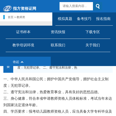
指方资格证网
首页
>
教师类
模拟真题
备考技巧
报名指南
证书样本
资讯快报
下载专区
幼师资格证
教学培训环境
联系我们
关于我们
来源:指方资格证网
已阅读[
11182
]次
时间:2018/08/02
摘
一、中华人民共和国公民；拥护中国共产党领导，拥护社会主义制
收起
要
度；无犯罪记录。 二、遵守宪法和法律，热
一、中华人民共和国公民；拥护中国共产党领导，拥护社会主义制
度；无犯罪记录。
二、遵守宪法和法律，热爱教育事业，具有良好的思想品德。
三、身心健康，符合本省申请教师资格人员体检标准，考试当年未达
到国家法定退休年龄。
四、学历要求：报考幼儿园教师资格人员，应当具备大学专科毕业及