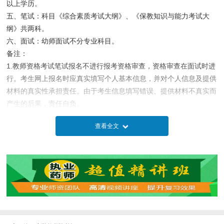
以上学历。
五、笔试：科目《综合素质考试大纲》、《保教知识与能力考试大
纲》共两科。
六、面试：幼师面试不分专业科目。
备注：
1.教师资格考试笔试报名不进行报考资格审查，资格审查在面试时进
行。考生网上报名时应真实填写个人基本信息，并对个人信息及提供
材料的真实性承担责任。由于考生信息填写错误、提供材料不真实而
产生的后果，责任自负。
2.被撤销教师资格的人员，5年内不得报名参加考试;受到剥夺政治权
查看全文
利，或故意犯罪受到有期徒刑以上刑事处罚的，不得报名参加考试。
2018年下半年教师资格证考试火热报名中，详细报考流程及考试时
间安排，
免费咨询：范老师18627125365（微信同号）