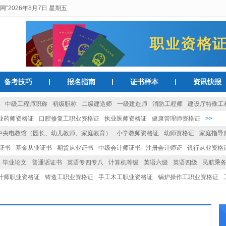
网”
2026年8月7日 星期五
备考技巧
报名指南
证书样本
资讯快报
中级工程师职称
初级职称
二级建造师
一级建造师
消防工程师
建设厅特殊工
业药师资格证
口腔修复工职业资格证
执业医师资格证
健康管理师资格证
>>
中央电教馆（园长、幼儿教师、家庭教育）
小学教师资格证
幼师资格证
家庭指导
证书
基金从业证书
期货从业证书
中级会计师证书
注册会计师证
银行从业资格
业资格证
>>
毕业论文
普通话证书
英语专四专八
计算机等级
英语六级
英语四级
民航乘
计师职业资格证
铸造工职业资格证
手工木工职业资格证
锅炉操作工职业资格证
证
>>