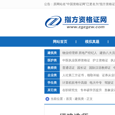
公告：原网站名“中国资格证网”已更名为“指方资格证
网站首页
模拟真题
建筑类
物业经理师 房地产经纪人
建协八大员
安全员
一级建造师
建筑八大员
>>
医护类
中医执业医师资格证
护士资格证
执
教师类
普通话证
园长证
国际汉语教师证
企业类
人社第三方证书，领取补贴
证券从业
理财规划师
人力资源资格证
会计从
学生类
计算机软考中高级
电大中专
驾驶证
其它类
在职研究生
专本硕学历提升
形象设
食品检验工职业资格证
铣工职业资格
当前位置：
首页
-
建筑类
- 正文